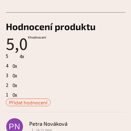
Hodnocení produktu
5,0
Průměrné
4 hodnocení
hodnocení
produktu
je
5
4x
5,0
z
4
0x
5
hvězdiček.
3
0x
2
0x
1
0x
Přidat hodnocení
V
ý
Petra Nováková
PN
|
16.12.2025