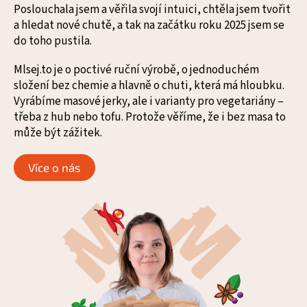
Poslouchala jsem a věřila svojí intuici, chtěla jsem tvořit
a hledat nové chutě, a tak na začátku roku 2025 jsem se
do toho pustila.
Mlsej.to je o poctivé ruční výrobě, o jednoduchém
složení bez chemie a hlavně o chuti, která má hloubku.
Vyrábíme masové jerky, ale i varianty pro vegetariány –
třeba z hub nebo tofu. Protože věříme, že i bez masa to
může být zážitek.
Více o nás