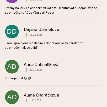
p
Hodnocení produktu je 5 z 5 hvězdiček.
i
Krásný balíček i s osobním vzkazem. Ochutnávat budeme až pod
stromečkem. Ať se Vám daří Petra
s
h
Dajana Dohnalova
DD
o
|
16.12.2025
Hodnocení produktu je 5 z 5 hvězdiček.
d
Jsem spokojená s balením a dopravou.Je to dárek pod
stromeček,tak se uvidí
n
o
Anna Dohnalíková
c
AD
|
28.11.2025
Hodnocení produktu je 5 z 5 hvězdiček.
e
Spokojenost 😀😀
n
í
Alena Ondráčková
AO
|
1.11.2025
Hodnocení produktu je 5 z 5 hvězdiček.