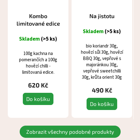
Kombo
Na jistotu
limitované edice
Skladem
(>5 ks)
Skladem
(>5 ks)
bio koriandr 30g,
hovězí sůl 30g, hovězí
100g kachna na
BBQ 30g, vepřové s
pomerančích a 100g
majoránkou 30g,
hovězí chilli -
vepřové sweetchilli
limitovaná edice.
30g, krůta orient 30g
620 Kč
490 Kč
Do košíku
Do košíku
Zobrazit všechny podobné produkty