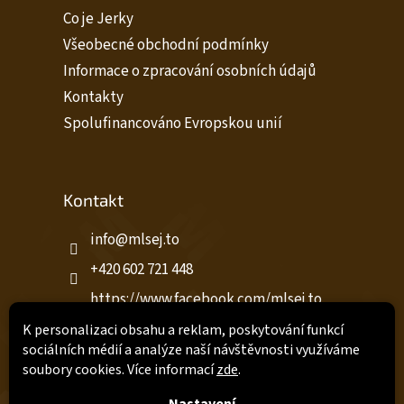
Co je Jerky
Všeobecné obchodní podmínky
Informace o zpracování osobních údajů
Kontakty
Spolufinancováno Evropskou unií
Kontakt
info
@
mlsej.to
+420 602 721 448
https://www.facebook.com/mlsej.to
https://www.facebook.com/profile.ph
K personalizaci obsahu a reklam, poskytování funkcí
p?id=61576587668232
sociálních médií a analýze naší návštěvnosti využíváme
soubory cookies. Více informací
zde
.