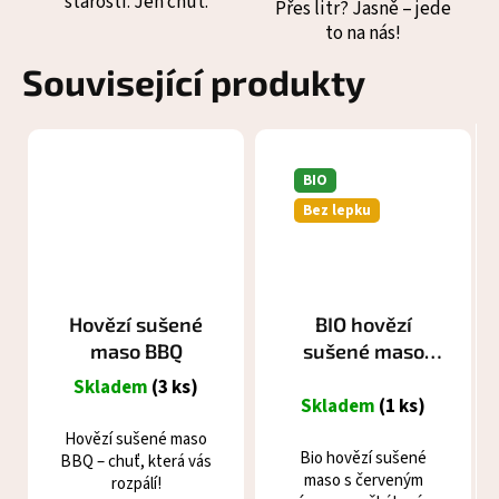
starostí. Jen chuť.
Přes litr? Jasně – jede
to na nás!
Související produkty
BIO
Bez lepku
Hovězí sušené
BIO hovězí
maso BBQ
sušené maso
víno a muškát
Skladem
(3 ks)
Průměrné
Skladem
(1 ks)
hodnocení
Hovězí sušené maso
produktu
Bio hovězí sušené
BBQ – chuť, která vás
je
maso s červeným
rozpálí!
5,0