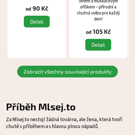
vínem a muškátovým
z
oříškem – přírodní a
90 Kč
od
5
chutná volba pro každý
den!
hvězdiček.
Detail
105 Kč
od
Detail
Zobrazit všechny související produkty
Příběh Mlsej.to
Za Mlsej.to nestojí žádná továrna, ale žena, která tvoří
chutě s příběhem a s hlavou plnou nápadů.