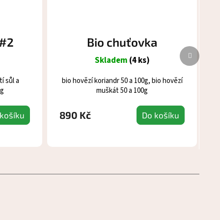
 #2
Bio chuťovka
Další
Skladem
(4 ks)
produk
í sůl a
bio hovězí koriandr 50 a 100g, bio hovězí
0g
muškát 50 a 100g
890 Kč
košíku
Do košíku