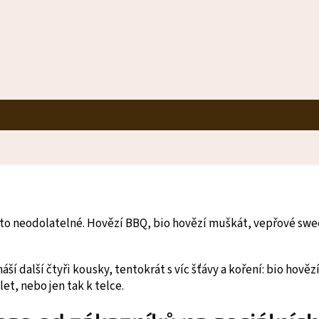
sto neodolatelné. Hovězí BBQ, bio hovězí muškát, vepřové sweet
áší další čtyři kousky, tentokrát s víc šťávy a koření: bio hově
et, nebo jen tak k telce.