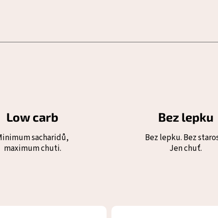
Low carb
Bez lepku
Minimum sacharidů,
Bez lepku. Bez staros
maximum chuti.
Jen chuť.