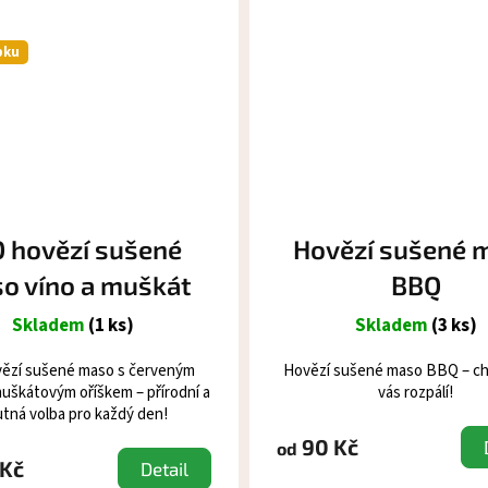
pku
O hovězí sušené
Hovězí sušené 
o víno a muškát
BBQ
Skladem
(1 ks)
Skladem
(3 ks)
vězí sušené maso s červeným
Hovězí sušené maso BBQ – ch
uškátovým oříškem – přírodní a
vás rozpálí!
tná volba pro každý den!
90 Kč
od
 Kč
Detail