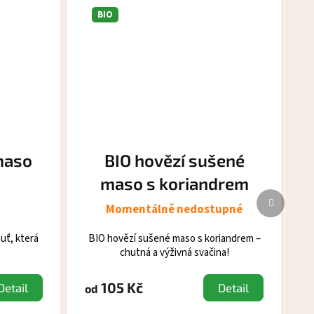
BIO
maso
BIO hovězí sušené
maso s koriandrem
Další
Momentálně nedostupné
produk
uť, která
BIO hovězí sušené maso s koriandrem –
chutná a výživná svačina!
105 Kč
Detail
Detail
od