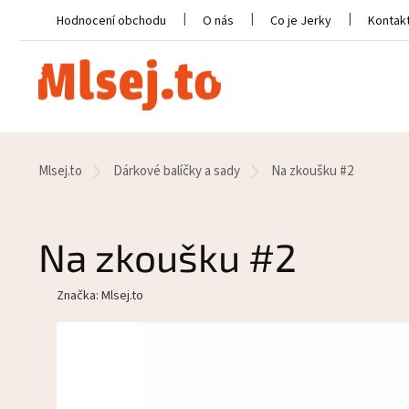
Přejít
Hodnocení obchodu
O nás
Co je Jerky
Kontak
na
obsah
Domů
Mlsej.to
Dárkové balíčky a sady
Na zkoušku #2
Na zkoušku #2
Značka:
Mlsej.to