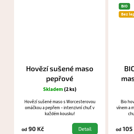
BIO
Bez le
Hovězí sušené maso
BI
pepřové
mas
Skladem
(2 ks)
Hovězí sušené maso s Worcesterovou
Bio ho
omáčkou a pepřem – intenzivní chuť v
vínem a m
každém kousku!
chu
90 Kč
105
Detail
od
od