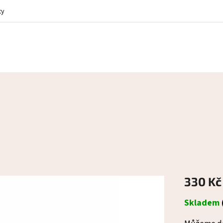
ty
330 Kč
Měrná
Skladem
cena: