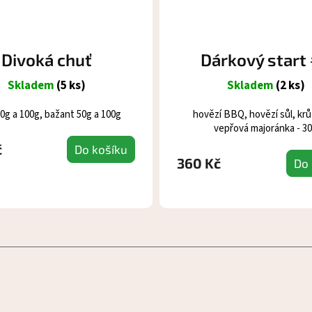
Divoká chuť
Dárkový start
Skladem
(5 ks)
Skladem
(2 ks)
50g a 100g, bažant 50g a 100g
hovězí BBQ, hovězí sůl, krůt
vepřová majoránka - 3
č
Do košíku
360 Kč
Do 