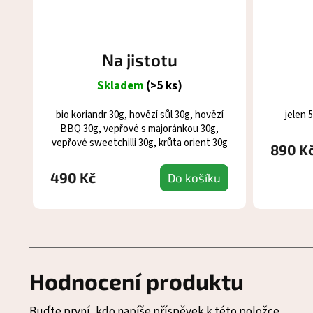
Na jistotu
Skladem
(>5 ks)
bio koriandr 30g, hovězí sůl 30g, hovězí
jelen 
BBQ 30g, vepřové s majoránkou 30g,
vepřové sweetchilli 30g, krůta orient 30g
890 K
490 Kč
Do košíku
Hodnocení produktu
Buďte první, kdo napíše příspěvek k této položce.