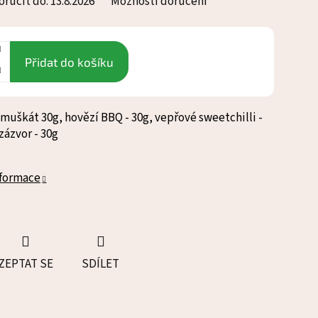
ručit do:
13.8.2026
Možnosti doručení
Přidat do košíku
 muškát 30g, hovězí BBQ - 30g, vepřové sweetchilli -
zázvor - 30g
nformace
ZEPTAT SE
SDÍLET