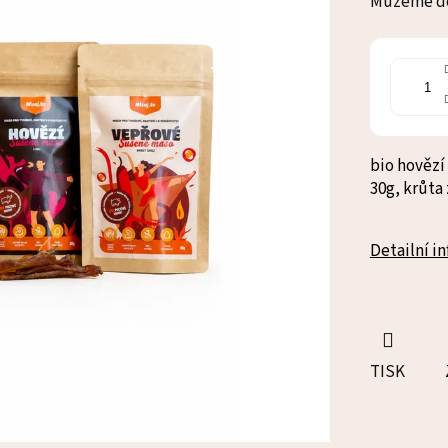
Můžeme do
bio hovězí
30g, krůta 
Detailní i
TISK