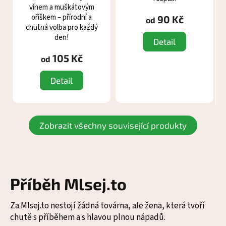
vínem a muškátovým
oříškem – přírodní a
90 Kč
od
chutná volba pro každý
den!
Detail
105 Kč
od
Detail
Zobrazit všechny související produkty
Příběh Mlsej.to
Za Mlsej.to nestojí žádná továrna, ale žena, která tvoří
chutě s příběhem a s hlavou plnou nápadů.