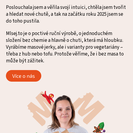
Poslouchala jsem a věřila svojí intuici, chtěla jsem tvořit
a hledat nové chutě, a tak na začátku roku 2025 jsem se
do toho pustila.
Mlsej.to je o poctivé ruční výrobě, o jednoduchém
složení bez chemie a hlavně o chuti, která má hloubku.
Vyrábíme masové jerky, ale i varianty pro vegetariány –
třeba z hub nebo tofu. Protože věříme, že i bez masa to
může být zážitek.
Více o nás