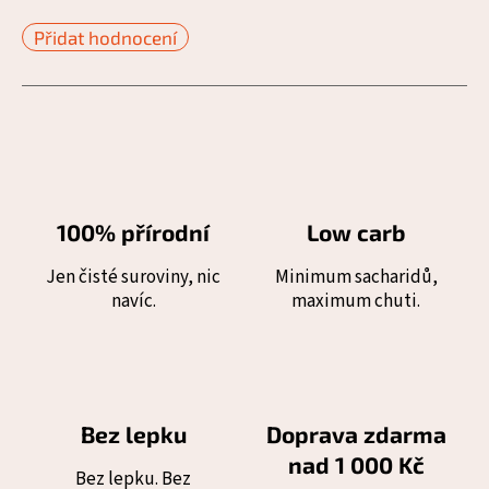
Přidat hodnocení
100% přírodní
Low carb
Jen čisté suroviny, nic
Minimum sacharidů,
navíc.
maximum chuti.
Bez lepku
Doprava zdarma
nad 1 000 Kč
Bez lepku. Bez