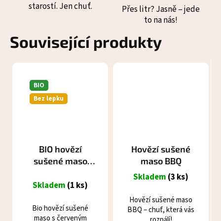
starostí. Jen chuť.
Přes litr? Jasně – jede
to na nás!
Související produkty
BIO
Bez lepku
BIO hovězí
Hovězí sušené
sušené maso
maso BBQ
víno a muškát
Skladem
(3 ks)
Skladem
(1 ks)
Hovězí sušené maso
Bio hovězí sušené
BBQ – chuť, která vás
maso s červeným
rozpálí!