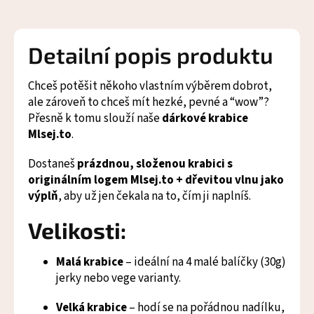
Detailní popis produktu
Chceš potěšit někoho vlastním výběrem dobrot,
ale zároveň to chceš mít hezké, pevné a “wow”?
Přesně k tomu slouží naše
dárkové krabice
Mlsej.to
.
Dostaneš
prázdnou, složenou krabici s
originálním logem Mlsej.to + dřevitou vlnu jako
výplň
, aby už jen čekala na to, čím ji naplníš.
Velikosti:
Malá krabice
– ideální na 4 malé balíčky (30g)
jerky nebo vege varianty.
Velká krabice
– hodí se na pořádnou nadílku,