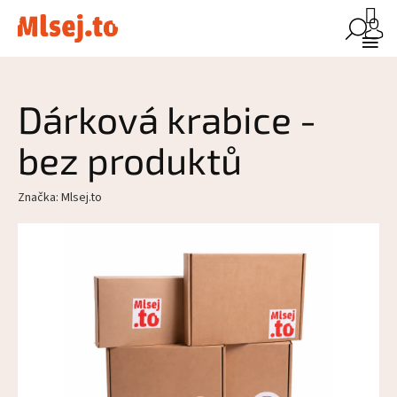
Přejít
Náku
na
koší
obsah
Dárková krabice -
bez produktů
Značka:
Mlsej.to