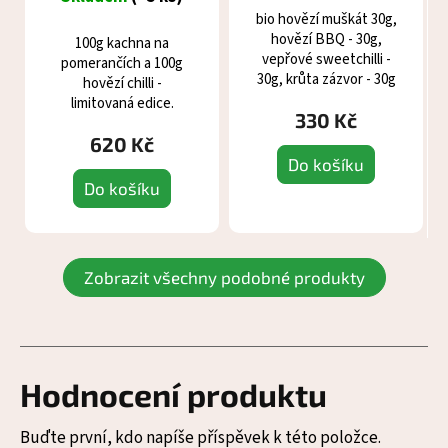
bio hovězí muškát 30g,
hovězí BBQ - 30g,
100g kachna na
vepřové sweetchilli -
pomerančích a 100g
30g, krůta zázvor - 30g
hovězí chilli -
limitovaná edice.
330 Kč
620 Kč
Do košíku
Do košíku
Zobrazit všechny podobné produkty
Hodnocení produktu
Buďte první, kdo napíše příspěvek k této položce.