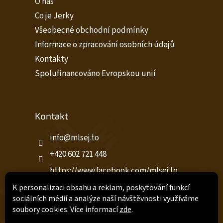
O nás
Co je Jerky
Všeobecné obchodní podmínky
Informace o zpracování osobních údajů
Kontakty
Spolufinancováno Evropskou unií
Kontakt
info
@
mlsej.to
+420 602 721 448
https://www.facebook.com/mlsej.to
https://www.facebook.com/profile.ph
K personalizaci obsahu a reklam, poskytování funkcí
p?id=61576587668232
sociálních médií a analýze naší návštěvnosti využíváme
soubory cookies. Více informací
zde
.