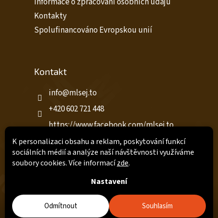
Informace o zpracování osobních údajů
Kontakty
Spolufinancováno Evropskou unií
Kontakt
info
@
mlsej.to
+420 602 721 448
https://www.facebook.com/mlsej.to
https://www.facebook.com/profile.ph
K personalizaci obsahu a reklam, poskytování funkcí
p?id=61576587668232
sociálních médií a analýze naší návštěvnosti využíváme
soubory cookies. Více informací
zde
.
Nastavení
Copyright 2026
Mlsej.to
. Všechna práva vyhrazena.
Upravit
nastavení cookies
Odmítnout
Souhlasím
Na systému
Shoptet
poladilo
Comerto