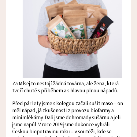
Za Mlsej.to nestojí žádná továrna, ale žena, která
tvoří chutě s příběhem a s hlavou plnou nápadů.
Před pár lety jsme s kolegou začali sušit maso – on
měl nápad, já zkušenosti z provozu biofarmy a
minimlékárny. Dali jsme dohromady sušárnu a jeli
jsme napůl. V roce 2019 jsme dokonce vyhráli
Českou biopotravinu roku – v soutěži, kde se