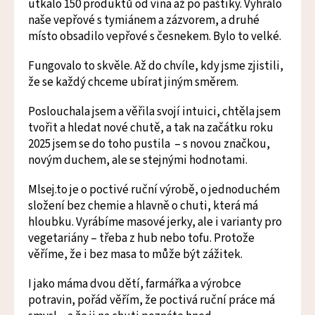
utkalo 150 produktů od vína až po paštiky. Vyhrálo
naše vepřové s tymiánem a zázvorem, a druhé
místo obsadilo vepřové s česnekem. Bylo to velké.
Fungovalo to skvěle. Až do chvíle, kdy jsme zjistili,
že se každý chceme ubírat jiným směrem.
Poslouchala jsem a věřila svojí intuici, chtěla jsem
tvořit a hledat nové chutě, a tak na začátku roku
2025 jsem se do toho pustila – s novou značkou,
novým duchem, ale se stejnými hodnotami.
Mlsej.to je o poctivé ruční výrobě, o jednoduchém
složení bez chemie a hlavně o chuti, která má
hloubku. Vyrábíme masové jerky, ale i varianty pro
vegetariány – třeba z hub nebo tofu. Protože
věříme, že i bez masa to může být zážitek.
I jako máma dvou dětí, farmářka a výrobce
potravin, pořád věřím, že poctivá ruční práce má