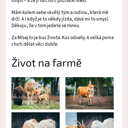
smysl – a že ji na chuti poznáte hned.
Mám kolem sebe skvělý tým a rodinu, která mě
drží. A i když je to někdy jízda, dává mi to smysl.
Děkuju, že v tom jedete se mnou.
Za Mlsej.to je kus života. Kus odvahy. A velká porce
chuti dělat věci dobře.
Život na farmě