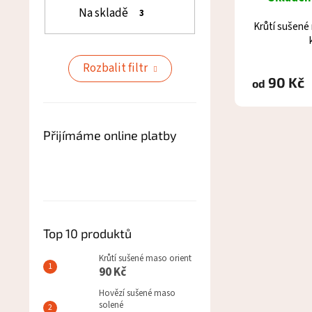
Na skladě
3
Krůtí sušené 
Rozbalit filtr
90 Kč
od
Přijímáme online platby
Top 10 produktů
Krůtí sušené maso orient
90 Kč
Hovězí sušené maso
solené