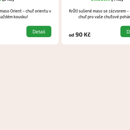
Průměrné
hodnocení
maso Orient – chuť orientu v
Krůtí sušené maso se zázvorem – 
produktu
každém kousku!
chuť pro vaše chuťové pohár
je
5,0
Detail
D
z
90 Kč
od
5
hvězdiček.
O
v
l
á
d
a
c
í
p
r
v
k
y
v