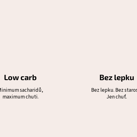
Low carb
Bez lepku
Minimum sacharidů,
Bez lepku. Bez staros
maximum chuti.
Jen chuť.