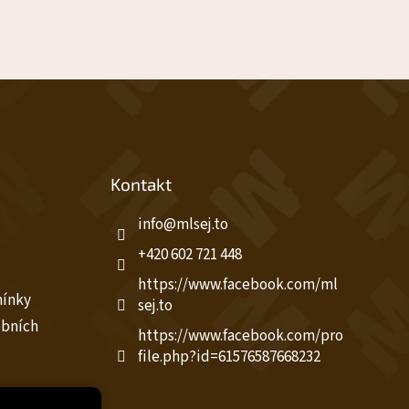
Kontakt
info
@
mlsej.to
+420 602 721 448
https://www.facebook.com/ml
mínky
sej.to
obních
https://www.facebook.com/pro
file.php?id=61576587668232
ou unií