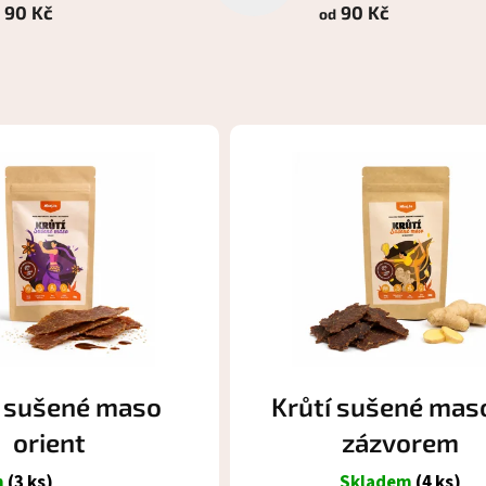
90 Kč
90 Kč
od
í sušené maso
Krůtí sušené mas
orient
zázvorem
m
(3 ks)
Skladem
(4 ks)