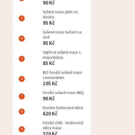
90 Kč
Sušené maso jelen na
divoko
95 Kč
Sušené maso bažant na
víně
95 Kč
Vepřové sušené maso s
majoránkou
85 Kč
BIO hovězí sušené maso
s koriandrem
105 Kč
Hovězí sušené maso BBQ
90 Kč
Kombo limitované edice
620 Kč
Hovězí chilli - limitovaná
edice masa
320 Kč