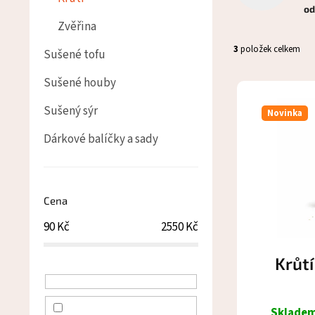
a
od
n
Zvěřina
e
3
položek celkem
Sušené tofu
l
Sušené houby
V
ý
Sušený sýr
p
Novinka
i
Dárkové balíčky a sady
s
p
r
o
Cena
d
u
90
Kč
2550
Kč
k
t
Krůt
ů
Sklade