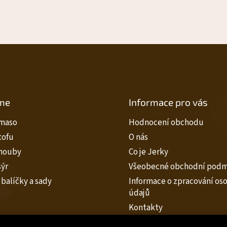
me
Informace pro vás
maso
Hodnocení obchodu
tofu
O nás
houby
Co je Jerky
sýr
Všeobecné obchodní pod
balíčky a sady
Informace o zpracování os
údajů
Kontakty
Spolufinancováno Evropsk