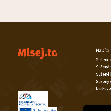
Z
á
p
Nabízí
a
t
Sušené 
í
Sušené 
Sušené 
Sušený 
Dárkové 