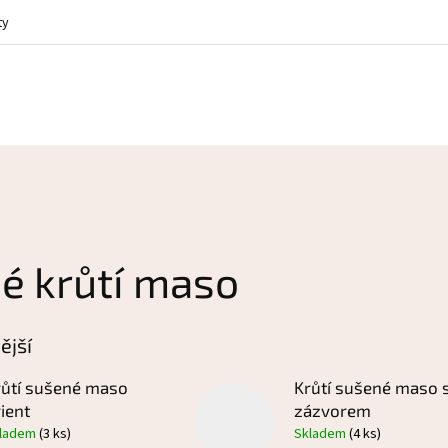
ty
é krůtí maso
ější
růtí sušené maso
Krůtí sušené maso 
ient
zázvorem
ladem
(3 ks)
Skladem
(4 ks)