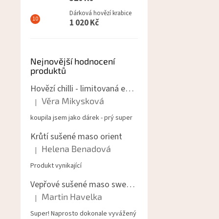
Dárková hovězí krabice
1 020 Kč
Nejnovější hodnocení
produktů
Hovězí chilli - limitovaná edice masa
Věra Mikysková
|
Hodnocení produktu je 5 z 5 hvězdiček.
koupila jsem jako dárek - prý super
Krůtí sušené maso orient
Helena Benadová
|
Hodnocení produktu je 5 z 5 hvězdiček.
Produkt vynikající
Vepřové sušené maso sweet chilli
Martin Havelka
|
Hodnocení produktu je 5 z 5 hvězdiček.
Super! Naprosto dokonale vyvážený