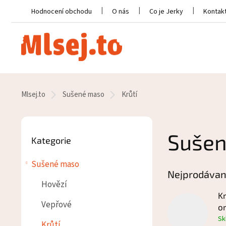
Přejít
Hodnocení obchodu
O nás
Co je Jerky
Kontak
na
obsah
Domů
Mlsej.to
Sušené maso
Krůtí
P
o
Sušen
Přeskočit
Kategorie
s
kategorie
t
Sušené maso
r
Nejprodávan
a
Hovězí
n
K
n
Vepřové
or
í
Sk
p
Krůtí