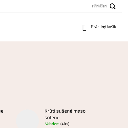
Přihlášení
Nákupní
Prázdný košík
košík
se
Krůtí sušené maso
solené
Skladem
(4 ks)