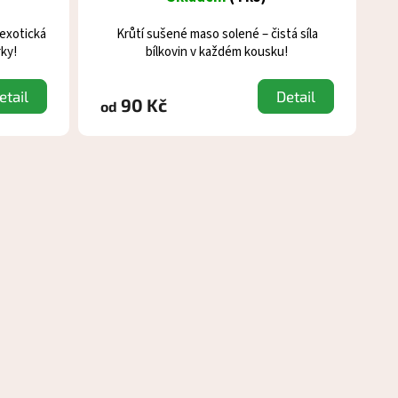
exotická
Krůtí sušené maso solené – čistá síla
ky!
bílkovin v každém kousku!
etail
Detail
90 Kč
od